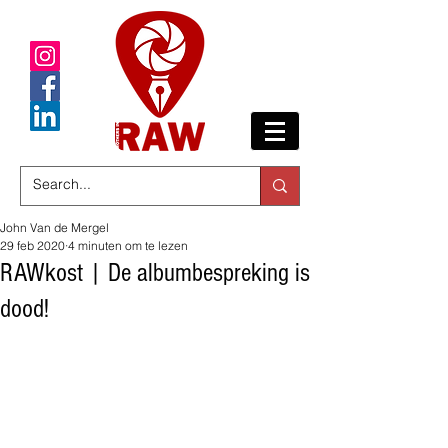
John Van de Mergel
29 feb 2020
4 minuten om te lezen
RAWkost | De albumbespreking is
dood!