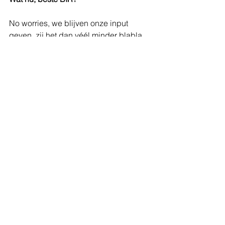
No worries, we blijven onze input 
geven, zij het dan véél minder blabla 
en véél meer muziek. In feite wat een 
aantal muziekblogs reeds enige tijd 
doen. We zijn dus zeker geen 
trendsetter in deze, we roepen enkel 
wat harder.
Trouwens, ook de printwereld gaat al 
lang de toer op van kwantiteit en dus 
(veel) korte stukjes, zij het dan dat het 
voor hen onmogelijk is er muziek bij de 
plaatsen. Een troef die wij (blogs) dan 
wel weer hebben. Een erg belangrijke 
troef tegenwoordig, eentje die het 
verschil maakt!