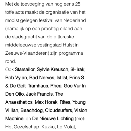
Met de toevoeging van nog eens 25 
toffe acts maakt de organisatie van het 
mooist gelegen festival van Nederland 
(namelijk op een prachtig eiland aan 
de stadsgracht van de pittoreske 
middeleeuwse vestingstad Hulst in 
Zeeuws-Vlaanderen) zijn programma 
rond.
Ook 
Starsailor
, 
Sylvie Kreusch
, 
$Hirak
, 
Bob Vylan
, 
Bad Nerves
, 
Ist Ist
, 
Prins S 
& De Geit
, 
Tramhaus
, 
Rhea
, 
Goe Vur In 
Den Otto
, 
Jack Francis
, 
The 
Anaesthetics
, 
Max Horak
, 
Rites
, 
Young 
Villian
, 
Beachdog
, 
Cloudsurfers
, 
Vision 
Machine
, en 
De Nieuwe Lichting 
(met: 
Het Gezelschap, Kuzko, Le Motat, 