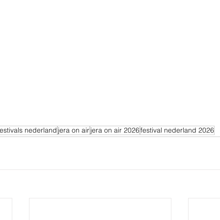
festivals nederland
jera on air
jera on air 2026
festival nederland 2026