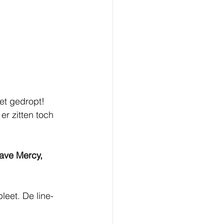
et gedropt! 
r zitten toch 
Have Mercy, 
eet. De line- 