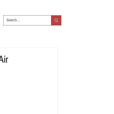
ts
Over ons
Air