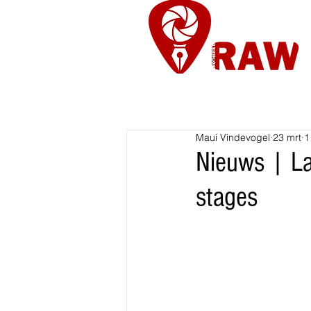
Nieuws
Re
Maui Vindevogel
23 mrt
1
Nieuws | La
stages