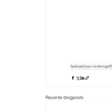
festivals
maui vindevogel
Recente blogposts