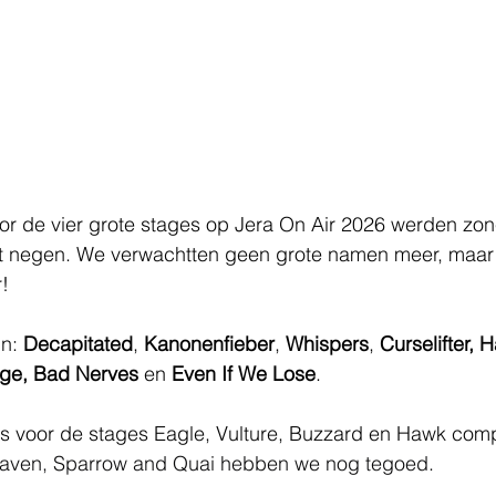
or de vier grote stages op Jera On Air 2026 werden zon
fst negen. We verwachtten geen grote namen meer, maar e
! 
n: 
Decapitated
, 
Kanonenfieber
, 
Whispers
, 
Curselifter, 
age, Bad Nerves 
en 
Even If We Lose
. 
s voor de stages Eagle, Vulture, Buzzard en Hawk compl
aven, Sparrow and Quai hebben we nog tegoed.