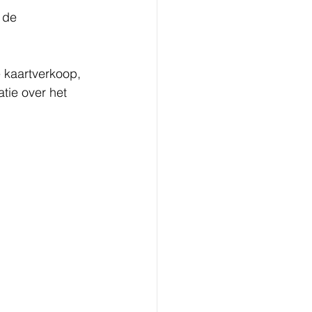
 de 
e kaartverkoop, 
tie over het 