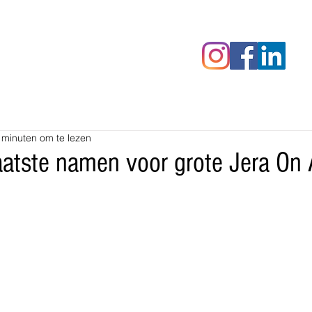
censies
Fotoalbums
RAWrepor
 minuten om te lezen
atste namen voor grote Jera On 