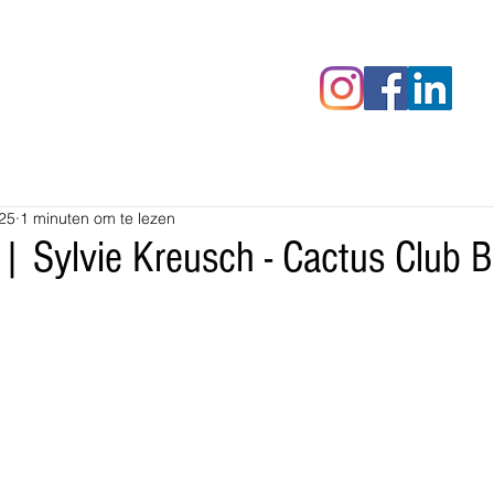
censies
Fotoalbums
RAWrepor
25
1 minuten om te lezen
 | Sylvie Kreusch - Cactus Club 