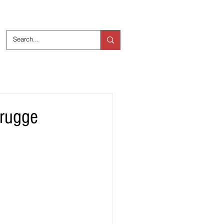
ts
Over ons
Brugge