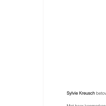
Sylvie Kreusch 
beto
Met haar kenmerkend