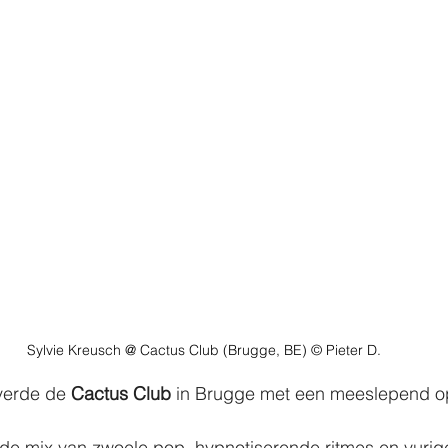
Sylvie Kreusch @ Cactus Club (Brugge, BE) © Pieter D.
verde de 
Cactus Club
 in Brugge met een meeslepend o
e mix van zwoele pop, hypnotiserende ritmes en vurig