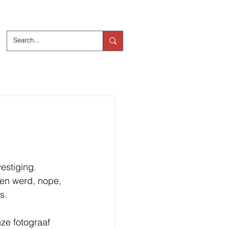
ts
Over ons
estiging.
en werd, nope, 
s.
ze fotograaf 