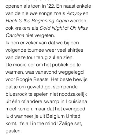
openen als toen in '22. En naast enkele 
van de nieuwe songs zoals 
Aroyoy
 en 
Back to the Beginning Again
 werden 
ook krakers als 
Cold Night
 of 
Oh Miss 
Carolina
 niet vergeten.
Ik ben er zeker van dat we bij een 
volgende tournee weer veel shirtjes 
van deze tour terug zullen zien.
De mooie eer om het publiek op te 
warmen, was vanavond weggelegd 
voor Boogie Beasts. Het beste bewijs 
dat je om geweldige, stompende 
bluesrock te spelen niet noodzakelijk 
uit één of andere swamp in Louisiana 
moet komen, maar dat het evengoed 
lukt wanneer je uit Belgium United 
komt. It's all in the mind! Zalige set, 
gasten.