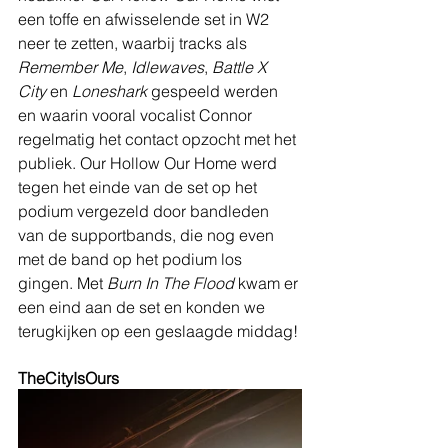
een toffe en afwisselende set in W2 
neer te zetten, waarbij tracks als 
Remember Me
, 
Idlewaves
, 
Battle X 
City
 en 
Loneshark
 gespeeld werden 
en waarin vooral vocalist Connor 
regelmatig het contact opzocht met het 
publiek. Our Hollow Our Home werd 
tegen het einde van de set op het 
podium vergezeld door bandleden 
van de supportbands, die nog even 
met de band op het podium los 
gingen. Met 
Burn In The Flood
 kwam er 
een eind aan de set en konden we 
terugkijken op een geslaagde middag! 
TheCityIsOurs