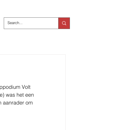
ts
Over ons
ppodium Volt 
le) was het een 
en aanrader om 