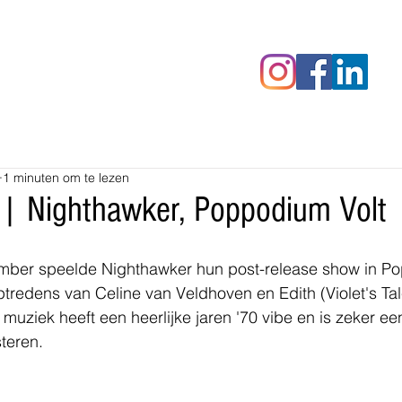
censies
Fotoalbums
RAWrepor
1 minuten om te lezen
 | Nighthawker, Poppodium Volt
mber speelde Nighthawker hun post-release show in Po
optredens van Celine van Veldhoven en Edith (Violet's Ta
 muziek heeft een heerlijke jaren '70 vibe en is zeker e
steren.