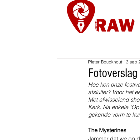
Nieuws
Re
Pieter Bouckhout
13 sep 
Fotoverslag
Hoe kon onze festiva
afsluiter? Voor het 
Met afwisselend sho
Kerk. Na enkele "Op e
gekende vorm te ku
The Mysterines
Jammer dat we op de