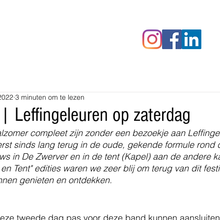
censies
Fotoalbums
RAWrepor
2022
3 minuten om te lezen
 | Leffingeleuren op zaterdag
lzomer compleet zijn zonder een bezoekje aan Leffingel
eerst sinds lang terug in de oude, gekende formule rond 
ws in De Zwerver en in de tent (Kapel) aan de andere k
n Tent" edities waren we zeer blij om terug van dit festiv
nnen genieten en ontdekken.
ze tweede dag pas voor deze band kunnen aansluiten,