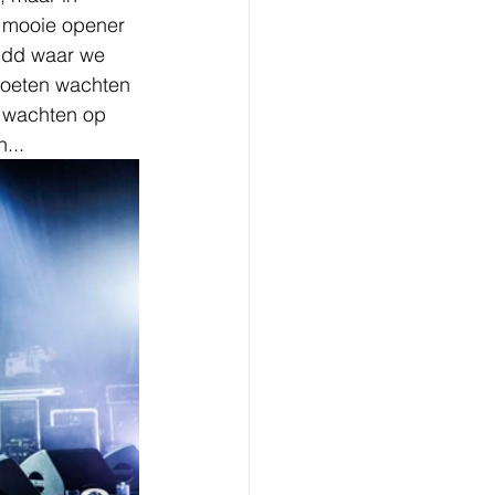
 mooie opener 
ndd waar we 
moeten wachten 
e wachten op 
...