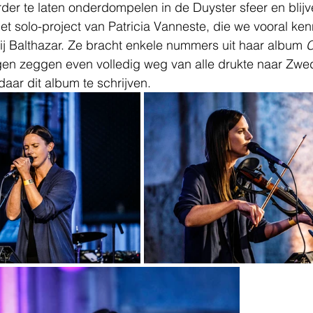
der te laten onderdompelen in de Duyster sfeer en blijve
het solo-project van Patricia Vanneste, die we vooral ke
 bij Balthazar. Ze bracht enkele nummers uit haar album 
C
gen zeggen even volledig weg van alle drukte naar Zwe
ar dit album te schrijven. 