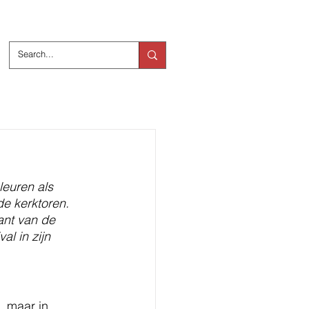
ts
Over ons
euren als 
de kerktoren. 
ant van de 
al in zijn 
 maar in 