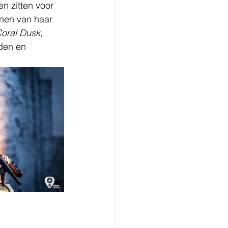
n zitten voor 
nnen van haar 
oral Dusk, 
den en 