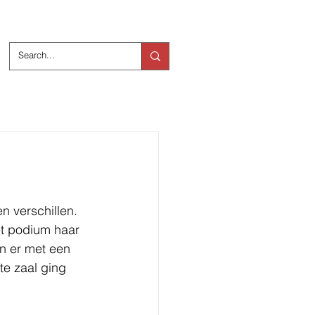
ts
Over ons
n verschillen. 
t podium haar 
n er met een 
e zaal ging 