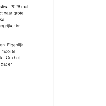
tival 2026 met 
pt naar grote 
ke 
grijker is: 
n. Eigenlijk 
 mooi te 
ale. Om het 
dat er 