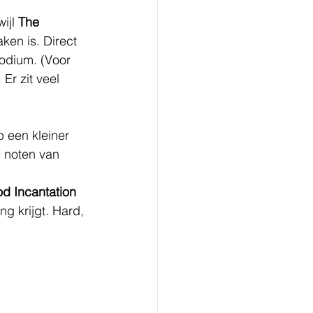
ijl 
The 
en is. Direct 
odium. (Voor 
Er zit veel 
 een kleiner 
 noten van 
.
od Incantation
g krijgt. Hard, 