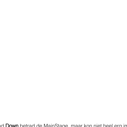
nd 
Down
 betrad de MainStage, maar kon niet heel erg i