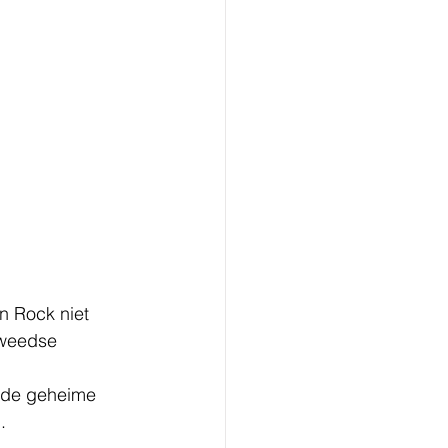
n Rock niet 
Zweedse 
: de geheime 
.