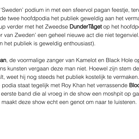
 ‘Sweden’ podium in met een sfeervol pagan feestje, terw
de twee hoofdpodia het publiek geweldig aan het vermak
-up verder met het Zweedse 
DunderTåget
 op het hoofdp
 van Zweden’ een geheel nieuwe act die niet tegenviel. 
n het publiek is geweldig enthousiast).
han
, de voormalige zanger van Kamelot en Black Hole op
 kunsten vergaan deze man niet. Hoewel zijn stem de
t, weet hij nog steeds het publiek kostelijk te vermaken
 podia staat tegelijk met Roy Khan het verrassende 
Blo
de eerste band die al vroeg in de show een moshpit op gan
d maakt deze show echt een genot om naar te luisteren.