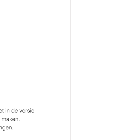
et in de versie 
 maken. 
ngen. 