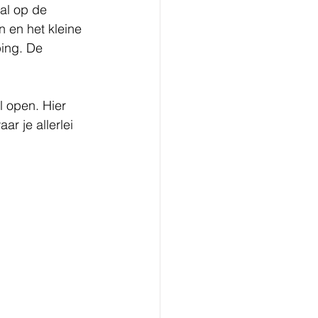
al op de 
n en het kleine 
ping. De 
 open. Hier 
r je allerlei 