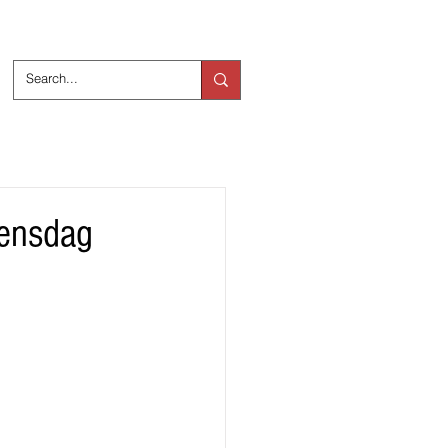
ts
Over ons
oensdag