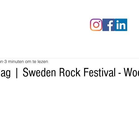
censies
Fotoalbums
RAWrepor
un
3 minuten om te lezen
slag | Sweden Rock Festival - W