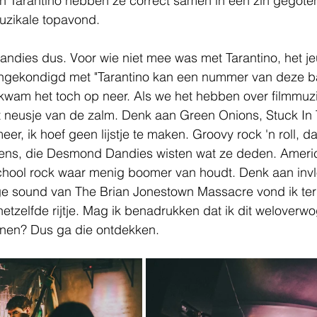
Tarantino hebben ze correct samen in één zin gegoten
uzikale topavond.
andies dus. Voor wie niet mee was met Tarantino, het j
angekondigd met "Tarantino kan een nummer van deze b
r kwam het toch op neer. Als we het hebben over filmmuzi
t neusje van de zalm. Denk aan Green Onions, Stuck In
eer, ik hoef geen lijstje te maken. Groovy rock 'n roll, da
ens, die Desmond Dandies wisten wat ze deden. Americ
school rock waar menig boomer van houdt. Denk aan inv
ge sound van The Brian Jonestown Massacre vond ik teru
hetzelfde rijtje. Mag ik benadrukken dat ik dit weloverw
nnen? Dus ga die ontdekken.