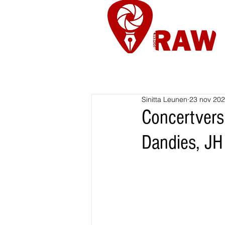
Nieuws
Re
Sinitta Leunen
23 nov 20
Concertver
Dandies, J