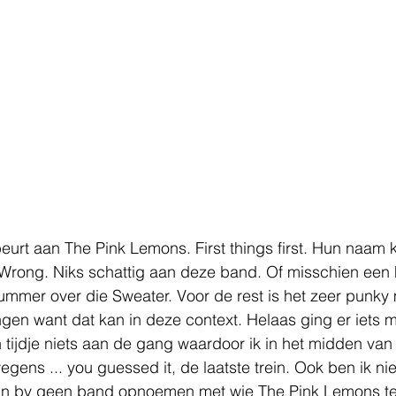
urt aan The Pink Lemons. First things first. Hun naam kl
Wrong. Niks schattig aan deze band. Of misschien een h
nummer over die Sweater. Voor de rest is het zeer punky 
ngen want dat kan in deze context. Helaas ging er iets m
 tijdje niets aan de gang waardoor ik in het midden van
gens ... you guessed it, de laatste trein. Ook ben ik n
an bv geen band opnoemen met wie The Pink Lemons te 