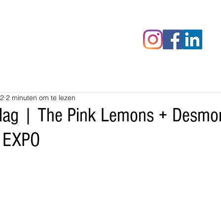
censies
Fotoalbums
RAWrepor
22
2 minuten om te lezen
slag | The Pink Lemons + Desmo
H EXPO