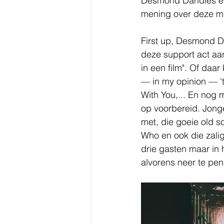
Desmond Dandies en 
mening over deze m
First up, Desmond D
deze support act a
in een film". Of daa
— in my opinion — '
With You,... En nog m
op voorbereid. Jong
met, die goeie old 
Who en ook die zali
drie gasten maar in 
alvorens neer te pe