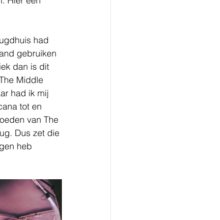
. Hier een 
eugdhuis had 
and gebruiken 
ek dan is dit 
 The Middle 
ar had ik mij 
ana tot en 
loeden van The 
g. Dus zet die 
ogen heb 