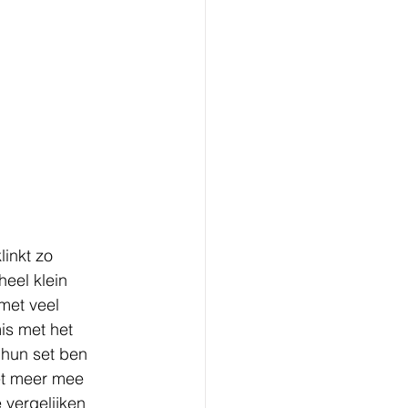
inkt zo 
eel klein 
met veel 
is met het 
 hun set ben 
iet meer mee 
vergelijken 