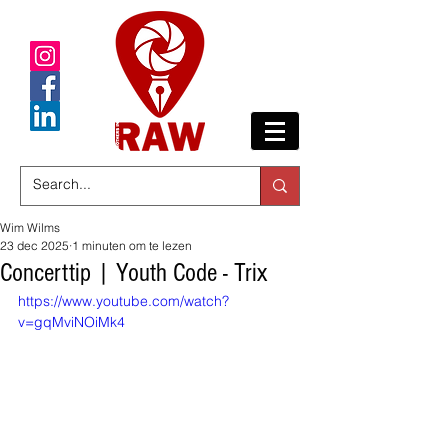
Wim Wilms
23 dec 2025
1 minuten om te lezen
Concerttip | Youth Code - Trix
https://www.youtube.com/watch?
v=gqMviNOiMk4