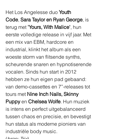
Het Los Angelesse duo 
Youth 
Code
, 
Sara Taylor en Ryan George
, is 
terug met 
'Yours, With Malice'
, hun 
eerste volledige release in vijf jaar. Met 
een mix van EBM, hardcore en 
industrial, klinkt het album als een 
woeste storm van flitsende synths, 
scheurende snaren en hypnotiserende 
vocalen. Sinds hun start in 2012 
hebben ze hun eigen pad gebaand: 
van demo-cassettes en 7”-releases tot 
tours met 
Nine Inch Nails, Skinny 
Puppy
 en 
Chelsea Wolfe
. Hun muziek 
is intens en perfect uitgebalanceerd 
tussen chaos en precisie, en bevestigt 
hun status als moderne pioniers van 
industriële body music.
(
bron: Trix
)