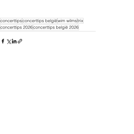
concerttips
concerttips belgië
wim wilms
trix
concerttips 2026
concerttips belgië 2026
Alles weergeven
Recente blogposts