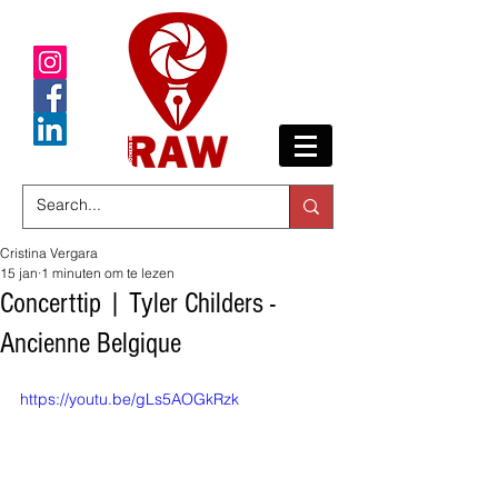
Cristina Vergara
15 jan
1 minuten om te lezen
Concerttip | Tyler Childers -
Ancienne Belgique
https://youtu.be/gLs5AOGkRzk