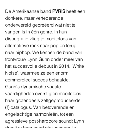
De Amerikaanse band 
PVRIS
 heeft een 
donkere, maar vertederende 
onderwereld gecreëerd wat niet te 
vangen is in één genre. In hun 
discografie vlieg je moeiteloos van 
alternatieve rock naar pop en terug 
naar hiphop. We kennen de band van 
frontvrouw Lynn Gunn onder meer van 
het succesvolle debuut in 2014, ‘White 
Noise’, waarmee ze een enorm 
commercieel succes behaalde. 
Gunn's dynamische vocale 
vaardigheden overstijgen moeiteloos 
haar grotendeels zelfgeproduceerde 
(!) catalogus. Van betoverende en 
engelachtige harmonieën, tot een 
agressieve post-hardcore sound: Lynn 
draait er haar hand niet voor om. In 