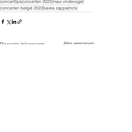
concerttips
concerten 2022
maui vindevogel
concerten belgië 2022
kavka zappa
mclx
Alles weergeven
Recente blogposts