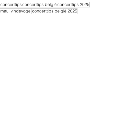
concerttips
concerttips belgië
concerttips 2025
maui vindevogel
concerttips belgië 2025
live nation
Alles weergeven
Recente blogposts