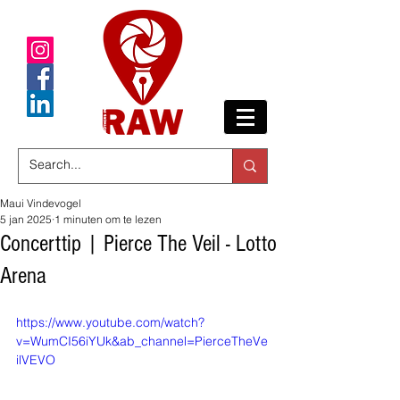
Maui Vindevogel
5 jan 2025
1 minuten om te lezen
Concerttip | Pierce The Veil - Lotto
Arena
https://www.youtube.com/watch?
v=WumCI56iYUk&ab_channel=PierceTheVe
ilVEVO