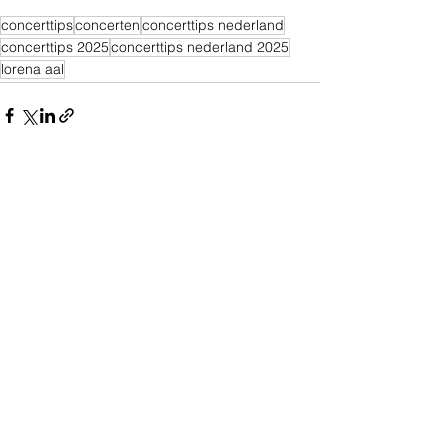
concerttips
concerten
concerttips nederland
concerttips 2025
concerttips nederland 2025
lorena aal
Alles weergeven
Recente blogposts