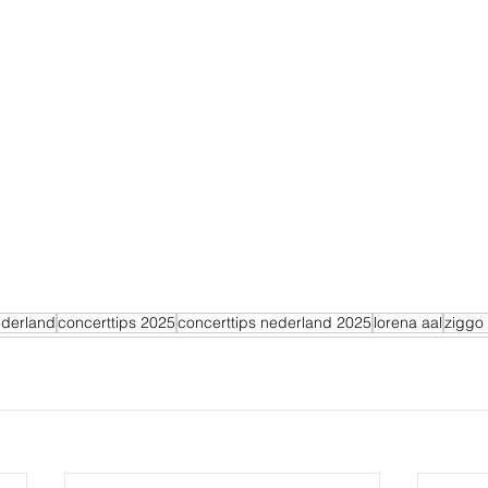
ederland
concerttips 2025
concerttips nederland 2025
lorena aal
ziggo