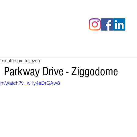
censies
Fotoalbums
RAWrepor
 minuten om te lezen
| Parkway Drive - Ziggodome
.com/watch?v=w1y4aDrGAw8