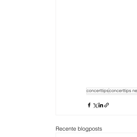
concerttips
concerttips n
Recente blogposts