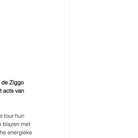
 de Ziggo 
 acts van 
 tour hun 
e blazen met 
he energieke 