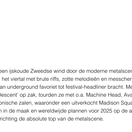
t een ijskoude Zweedse wind door de moderne metalscen
het viertal met brute riffs, zotte melodieën en messche
an underground favoriet tot festival-headliner bracht. M
'Descent' op zak, tourden ze met o.a. Machine Head, Ava
conische zalen, waaronder een uitverkocht Madison Squ
 in de maak en wereldwijde plannen voor 2025 op de a
 richting de absolute top van de metalscene.