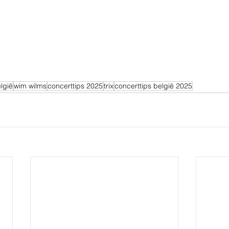
lgië
wim wilms
concerttips 2025
trix
concerttips belgië 2025