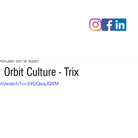
censies
Fotoalbums
RAWrepor
minuten om te lezen
 Orbit Culture - Trix
com/watch?v=24fzQsaJQXM