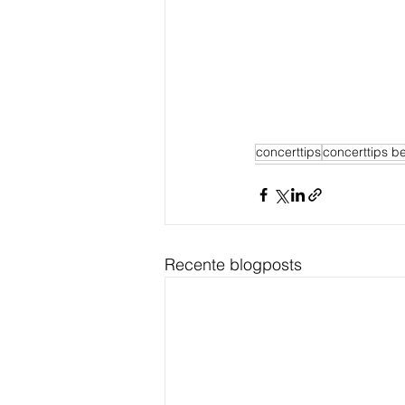
concerttips
concerttips be
Recente blogposts