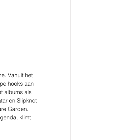
e. Vanuit het 
rpe hooks aan 
et albums als 
tar en Slipknot 
are Garden. 
genda, klimt 