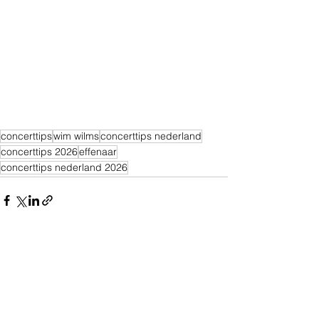
concerttips
wim wilms
concerttips nederland
concerttips 2026
effenaar
concerttips nederland 2026
Alles weergeven
Recente blogposts