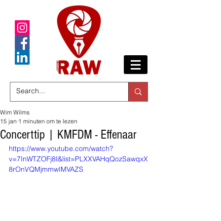
Wim Wilms
15 jan
1 minuten om te lezen
Concerttip | KMFDM - Effenaar
https://www.youtube.com/watch?
v=7InWTZOFj8I&list=PLXXVAHqQozSawqxX
8rOnVQMjmmwIMVAZS