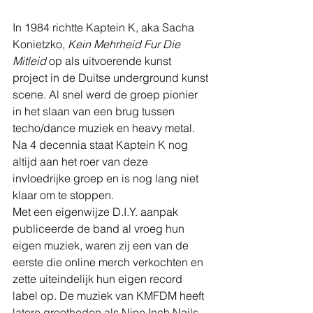
In 1984 richtte Kaptein K, aka Sacha 
Konietzko, 
Kein Mehrheid Fur Die 
Mitleid 
op als uitvoerende kunst 
project in de Duitse underground kunst 
scene. Al snel werd de groep pionier 
in het slaan van een brug tussen 
techo/dance muziek en heavy metal. 
Na 4 decennia staat Kaptein K nog 
altijd aan het roer van deze 
invloedrijke groep en is nog lang niet 
klaar om te stoppen.
Met een eigenwijze D.I.Y. aanpak 
publiceerde de band al vroeg hun 
eigen muziek, waren zij een van de 
eerste die online merch verkochten en 
zette uiteindelijk hun eigen record 
label op. De muziek van KMFDM heeft 
latere grootheden als Nine Inch Nails 