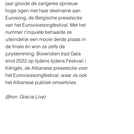
jaar gooide de zangeres opnieuw 
hoge ogen met haar deelname aan 
Eurosong, de Belgische preselectie 
van het Eurovisiesongfestival. Met het 
nummer 
t’inquiète
 behaalde ze 
uiteindelijk een mooie derde plaats in 
de finale én won ze zelfs de 
jurystemming. Bovendien trad Gala 
eind 2022 op tijdens tijdens Festivali i 
Këngës, de Albanese preselectie voor 
het Eurovisiesongfestival, waar ze ook 
het Albanese publiek omverblies.
(Bron: Gracia Live)
Info en tickets
zondag 3 september 2023, Kavka 
Oudaan (Antwerpen, BE)