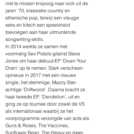
niet te missen knipoog naar rock uit de 
jaren ’70, klassieke country en 
etherische pop, terwijl een vleugje 
seks en kitsch een speelsheid 
toevoegen aan haar uitmuntende 
songwriting-skills.
In 2014 werkte ze samen met 
voormalig Sex Pistols-gitarist Steve 
Jones om haar debuut-EP ‘Down Your 
Drain’ op te nemen. Stark verscheen 
opnieuw in 2017 met een nieuwe 
single, het stemmige, Mazzy Star-
achtige ‘Driftwood’. Daarna bracht ze 
haar tweede EP, ‘Dandelion’, uit en 
ging ze op tournee door zowel de VS 
als internationaal waarbij ze het 
voorprogramma verzorgde van acts als 
Guns & Roses, The Vaccines, 
Sunflower Bean, The Heavy en meer.