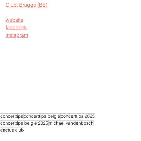
Club, Brugge (BE)
website
facebook
instagram
concerttips
concerttips belgië
concerttips 2025
concerttips belgië 2025
michael vandenbosch
cactus club