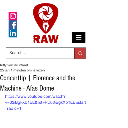
Kitty van de Waart
25 jan
1 minuten om te lezen
Concerttip | Florence and the
Machine - Afas Dome
https://www.youtube.com/watch?
v=03iBgkXb1EE&list=RD03iBgkXb1EE&start
_radio=1