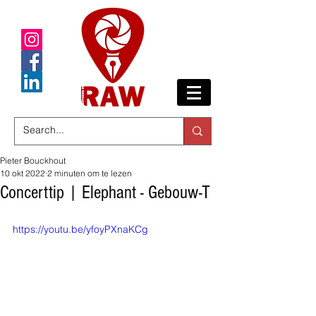
Pieter Bouckhout
10 okt 2022
2 minuten om te lezen
Concerttip | Elephant - Gebouw-T
https://youtu.be/yfoyPXnaKCg