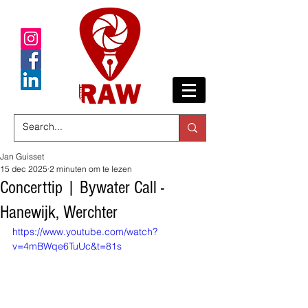
Jan Guisset
15 dec 2025
2 minuten om te lezen
Concerttip | Bywater Call -
Hanewijk, Werchter
https://www.youtube.com/watch?
v=4mBWqe6TuUc&t=81s