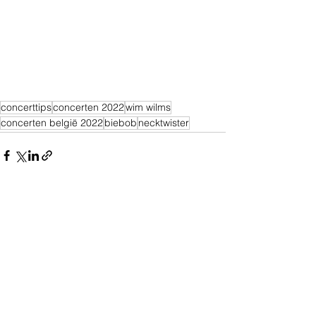
concerttips
concerten 2022
wim wilms
concerten belgië 2022
biebob
necktwister
Alles weergeven
Recente blogposts