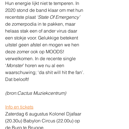
Hun energie lijkt niet te temperen. In 
2020 stond de band klaar om met hun 
recentste plaat
 ‘State Of Emergency’
de zomerpodia in te pakken, maar 
helaas stak een of ander virus daar 
een stokje voor. Gelukkige betekent 
uitstel geen afstel en mogen we hen 
deze zomer ook op MOODS! 
verwelkomen. In de recente single 
‘
Monster
’ horen we nu al een 
waarschuwing; ‘da shit will hit the fan’. 
Dat belooft!
(bron:Cactus Muziekcentrum)
Info en tic
kets
Zaterdag 6 augustus Kolonel Djafaar 
(20.30u) Babylon Circus (22.00u) op 
de Burg te Brugge. 