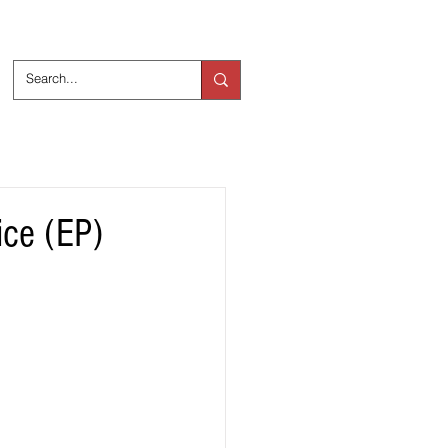
ts
Over ons
ice (EP)