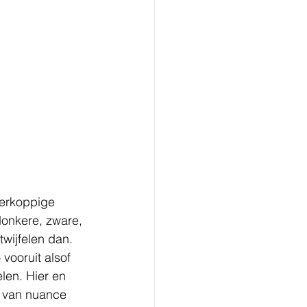
ierkoppige 
donkere, zware, 
wijfelen dan. 
vooruit alsof 
len. Hier en 
s van nuance 