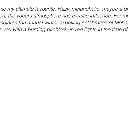
e my ultimate favourite. Hazy, melancholic, maybe a bit
n, the vocal’s atmosphere has a celtic influence. For mys
usójárás [an annual winter expelling celebration of Moh
ou with a burning pitchfork, in red lights in the time of