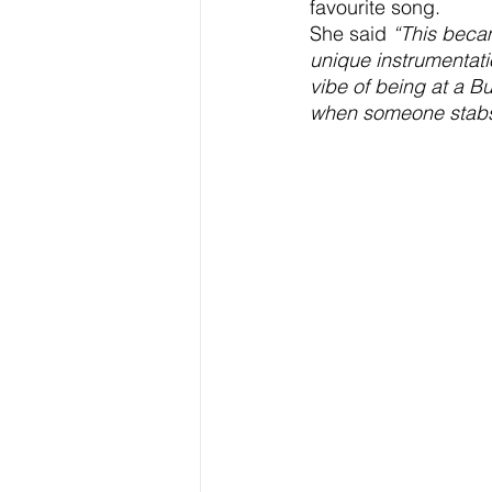
favourite song. 
She said 
“This becam
unique instrumentatio
vibe of being at a B
when someone stabs y