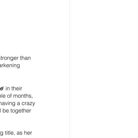
stronger than 
arkening 
ce
’ in their 
le of months, 
having a crazy 
ll be together 
 title, as her 