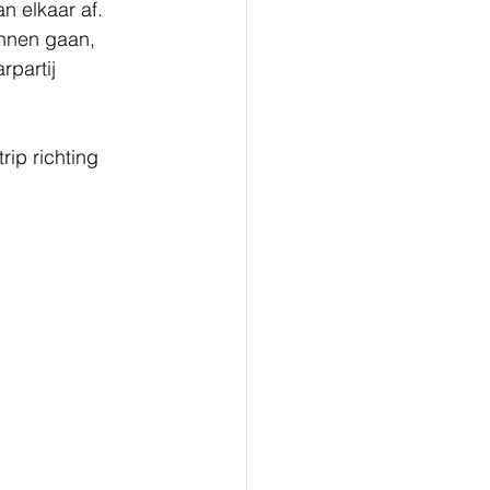
n elkaar af. 
unnen gaan, 
partij 
ip richting 