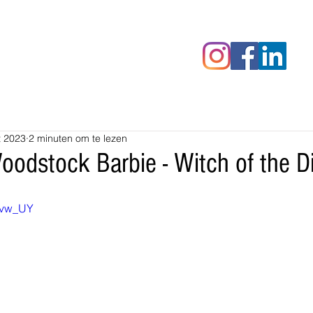
censies
Fotoalbums
RAWrepor
t 2023
2 minuten om te lezen
odstock Barbie - Witch of the D
fmvw_UY