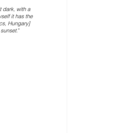
 dark, with a 
elf it has the 
ács, Hungary] 
 sunset
.” 