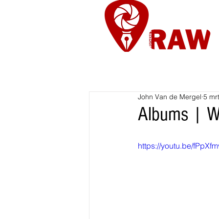
Nieuws
Re
John Van de Mergel
5 mr
Albums | Wo
https://youtu.be/fPpX