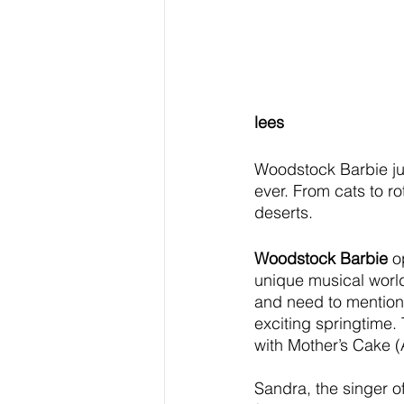
lees
Woodstock Barbie just
ever. From cats to r
deserts.  
Woodstock Barbie
 o
unique musical world
and need to mention:
exciting springtime. T
with Mother’s Cake (
Sandra, the singer of