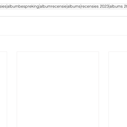
sies
albumbespreking
albumrecensie
albums
recensies 2023
albums 2