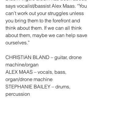
says vocalist/bassist Alex Maas. “You 
can’t work out your struggles unless 
you bring them to the forefront and 
think about them. If we can all think 
about them, maybe we can help save 
ourselves.”
CHRISTIAN BLAND – guitar, drone 
machine/organ
ALEX MAAS – vocals, bass, 
organ/drone machine
STEPHANIE BAILEY – drums, 
percussion
RAMIRO VERDOOREN – keyboards, 
percussion, bass, guitar
JAKE GARCIA – guitar
website