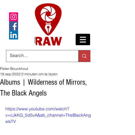
Pieter Bouckhout
18 sep 2022
2 minuten om te lezen
Albums | Wilderness of Mirrors,
The Black Angels
https://www.youtube.com/watch?
v=cJkKG_5d5vA&ab_channel=TheBlackAng
elsTV