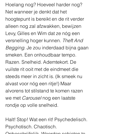
Hoelang nog? Hoeveel harder nog? 
Net wanneer je denkt dat het 
hoogtepunt is bereikt en de rit verder 
alleen nog zal afzwakken, bewijzen 
Levy, Gilles en Wim dat ze nóg een 
versnelling hoger kunnen. 
Theft And 
Begging
. Je zou inderdaad bijna gaan 
smeken. Een onhoudbaar tempo. 
Razen. Snelheid. Ademtekort. De 
vuilste rit ooit met de eindmeet die 
steeds meer in zicht is. (Ik smeek nu 
alvast voor nóg een ritje!) Maar 
alvorens tot stilstand te komen razen 
we met 
Carousel
 nog een laatste 
rondje op volle snelheid. 
Halt! Stop! Wat een rit! Psychedelisch. 
Psychotisch. Chaotisch. 
Onbeschrijfelijk. Woorden schieten te 