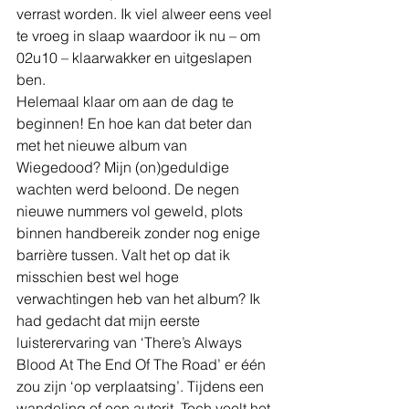
verrast worden. Ik viel alweer eens veel 
te vroeg in slaap waardoor ik nu – om 
02u10 – klaarwakker en uitgeslapen 
ben.
Helemaal klaar om aan de dag te 
beginnen! En hoe kan dat beter dan 
met het nieuwe album van 
Wiegedood? Mijn (on)geduldige 
wachten werd beloond. De negen 
nieuwe nummers vol geweld, plots 
binnen handbereik zonder nog enige 
barrière tussen. Valt het op dat ik 
misschien best wel hoge 
verwachtingen heb van het album? Ik 
had gedacht dat mijn eerste 
luisterervaring van ‘There’s Always 
Blood At The End Of The Road’ er één 
zou zijn ‘op verplaatsing’. Tijdens een 
wandeling of een autorit. Toch voelt het 