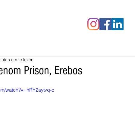
censies
Fotoalbums
RAWrepor
nuten om te lezen
enom Prison, Erebos
com/watch?v=hRY2aytvq-c