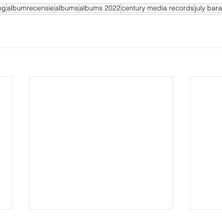
ng
albumrecensie
albums
albums 2022
century media records
july bara