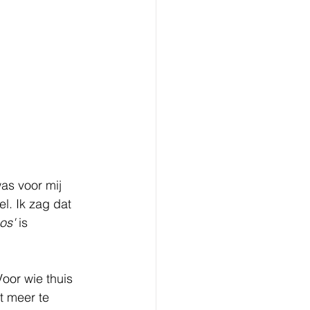
as voor mij 
el. Ik zag dat 
os'
 is 
oor wie thuis 
t meer te 