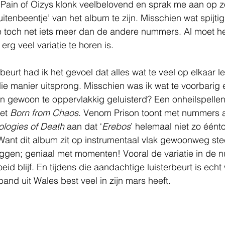
. Pain of Oizys klonk veelbelovend en sprak me aan op z
buitenbeentje’ van het album te zijn. Misschien wat spijtig
me toch net iets meer dan de andere nummers. Al moet h
erg veel variatie te horen is.
beurt had ik het gevoel dat alles wat te veel op elkaar l
die manier uitsprong. Misschien was ik wat te voorbarig 
en gewoon te oppervlakkig geluisterd? Een onheilspelle
et 
Born from Chaos
. Venom Prison toont met nummers a
ologies of Death
 aan dat ‘
Erebos
’
helemaal
niet
zo éénton
 Want dit album zit op instrumentaal vlak gewoonweg st
eggen; geniaal met momenten! Vooral de variatie in de 
eid blijf. En tijdens die aandachtige luisterbeurt is echt 
nd uit Wales best veel in zijn mars heeft. 