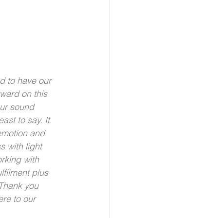
 to have our 
ward on this 
ur sound 
ast to say. It 
 emotion and 
 with light 
rking with 
lfilment plus 
 Thank you 
re to our 