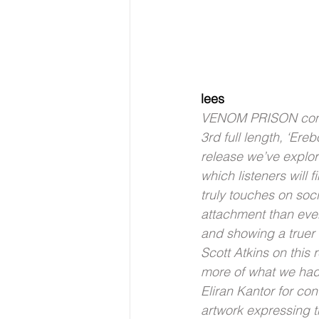
lees
VENOM PRISON commen
3rd full length, ‘Ere
release we’ve explo
which listeners will f
truly touches on soci
attachment than ever
and showing a truer 
Scott Atkins on this 
more of what we had 
Eliran Kantor for co
artwork expressing t