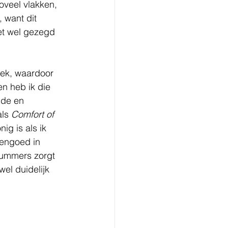
oveel vlakken, 
, want dit 
et wel gezegd 
eek, waardoor 
en heb ik die 
nde en 
ls
 Comfort of 
ig is als ik 
eengoed in 
nummers zorgt 
wel duidelijk 