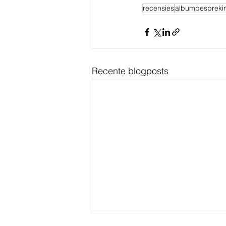
recensies
albumbespreki
Recente blogposts