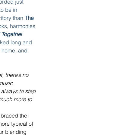
orded just 
o be in 
itory than 
The 
oks, harmonies 
l Together
rked long and 
of home, and 
, there’s no 
music 
 always to step 
 much more to 
braced the 
ore typical of 
our blending 