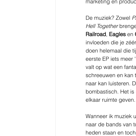
marketing en produc
De muziek? Zowel 
P
Hell Together
 brenge
Railroad
, 
Eagles 
en 
invloeden die je zé
doen helemaal die ti
eerste EP iets meer 
valt op wat een fant
schreeuwen en kan t
naar kan luisteren. 
bombastisch. Het is 
elkaar ruimte geven.
Wanneer ik muziek ui
naar de bands van t
heden staan en toch 