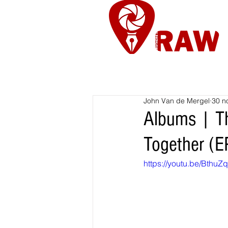
Nieuws
Re
John Van de Mergel
30 n
Albums | Th
Together (E
https://youtu.be/Bth