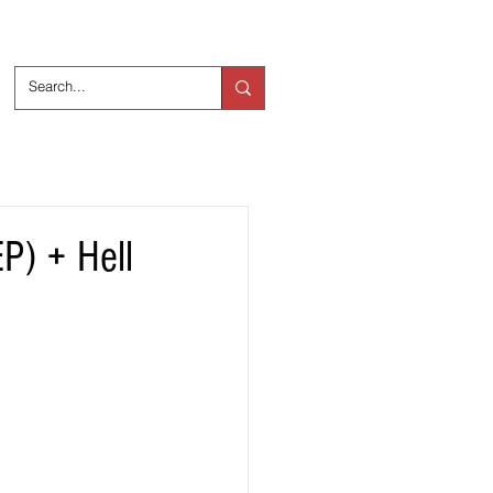
ts
Over ons
P) + Hell