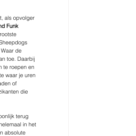
, als opvolger 
nd Funk 
rootste 
e Sheepdogs 
. Waar de 
an toe. Daarbij 
m te roepen en 
e waar je uren 
aden of 
ikanten die 
onlijk terug 
helemaal in het 
n absolute 