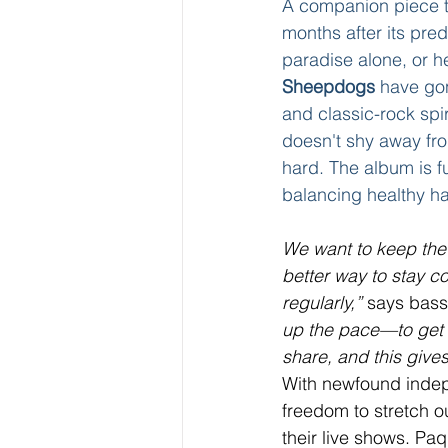
A companion piece to
months after its pred
paradise alone, or h
Sheepdogs
 have go
and classic-rock spir
doesn't shy away fr
hard. The album is fu
balancing healthy ha
We want to keep the 
better way to stay c
regularly,”
 says bass
up the pace—to get 
share, and this give
With newfound indep
freedom to stretch ou
their live shows. Paq