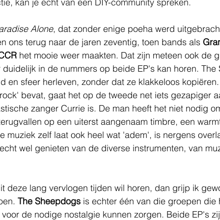
tie, kan je echt van een DIY-community spreken.
aradise Alone
, dat zonder enige poeha werd uitgebracht
n ons terug naar de jaren zeventig, toen bands als 
Gra
CCR 
het mooie weer maakten. Dat zijn meteen ook de g
ér duidelijk in de nummers op beide EP's kan horen. Th
jd en sfeer herleven, zonder dat ze klakkeloos kopiëren
'rock' bevat, gaat het op de tweede net iets gezapiger a
astische zanger Currie is. De man heeft het niet nodig o
erugvallen op een uiterst aangenaam timbre, een warmt
De muziek zelf laat ook heel wat 'adem', is nergens overl
echt wel genieten van de diverse instrumenten, van muz
t deze lang vervlogen tijden wil horen, dan grijp ik gewo
oen. 
The Sheepdogs
 is echter één van die groepen die 
voor de nodige nostalgie kunnen zorgen. Beide EP's zij