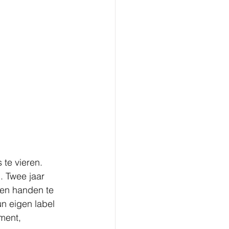
te vieren. 
. Twee jaar 
gen handen te 
un eigen label 
ment, 