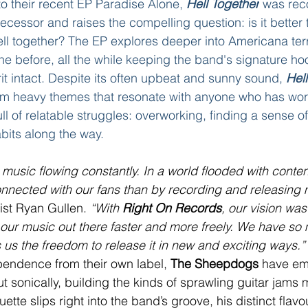
 their recent EP Paradise Alone, 
Hell Together
 was rec
ecessor and raises the compelling question: is it better t
ell together? The EP explores deeper into Americana terr
ne before, all the while keeping the band's signature ho
it intact. Despite its often upbeat and sunny sound, 
Hel
om heavy themes that resonate with anyone who has wo
ll of relatable struggles: overworking, finding a sense 
bits along the way.
music flowing constantly. In a world flooded with content
onnected with our fans than by recording and releasing 
ist Ryan Gullen. 
“With 
Right On Records
, our vision was
our music out there faster and more freely. We have so
s us the freedom to release it in new and exciting ways.”
endence from their own label, 
The Sheepdogs
 have em
t sonically, building the kinds of sprawling guitar jams m
uette slips right into the band’s groove, his distinct flav