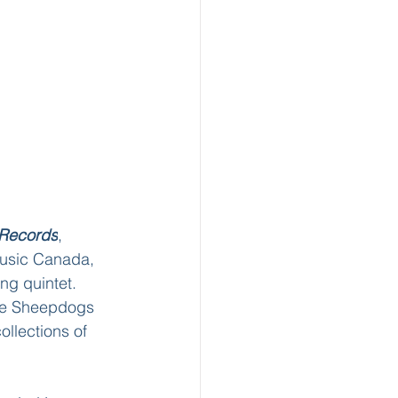
 Records
, 
Music Canada, 
ng quintet. 
The Sheepdogs 
ollections of 