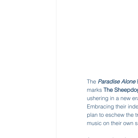
The 
Paradise Alone 
marks 
The Sheepdo
ushering in a new era
Embracing their ind
plan to eschew the tr
music on their own s