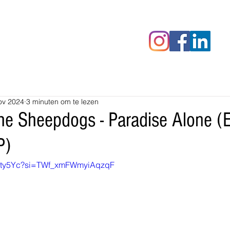
censies
Fotoalbums
RAWrepor
ov 2024
3 minuten om te lezen
e Sheepdogs - Paradise Alone (E
P)
uZqty5Yc?si=TWf_xmFWmyiAqzqF