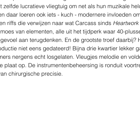
zelfde lucratieve vliegtuig om net als hun muzikale he
 en daar loeren ook iets - kuch - modernere invloeden o
en riffs die verwijzen naar wat Carcass sinds 
Heartwork
moes van elementen, alle uit het tijdperk waar 40-plusse
gevoel aan terugdenken. En de grootste troef daarbij? H
ctie niet eens gedateerd! Bijna drie kwartier lekker g
ers nergens echt losgelaten. Vleugjes melodie en vol
e plaat op. De instrumentenbeheersing is ronduit voortreff
 van chirurgische precisie. 