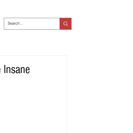
ts
Over ons
e Insane