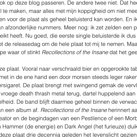
ok op deze blog passeren. De andere twee niet. Dat hee
l te maken, maar alles met mijn koppigheid om niet mee
nen voor de plaat als geheel beluisterd kan worden. En 
dan afzonderlijke nummers. Meer nog: ik zet zelden een pl
eikt heeft. Nu goed, die eerste single beluisterde ik du
 tot de releasedag om de hele plaat tot mij te nemen. Maa
e waar of stinkt 
Recollections of the Insane
 dat het ge
ze plaat. Vooral naar verschraald bier en opgerookte ta
met in de ene hand een door morsen steeds leger rakend
ltersigaret. De plaat brengt met swingend gemak de ver
ef vroege death thrash metal terug, dartel huppelend aan
lheid. De band blijft daarmee geheel binnen de verwac
an een album af. 
Recollections of the Insane 
herinnert a
Kreator en de begindagen van een Pestilence of een Mor
 Hammer (de energie) en Dark Angel (het furieuze) duik
ze plaat drie decennia geleden het levenslicht gezien,