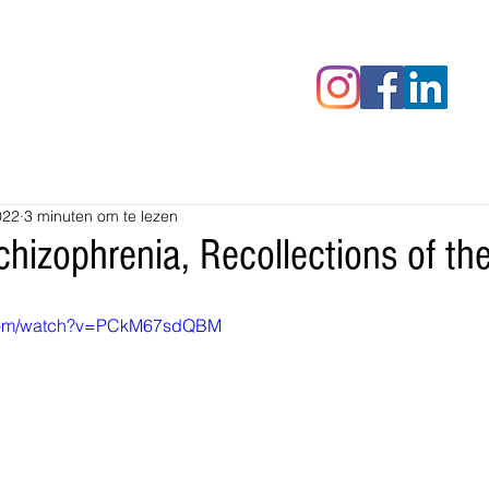
censies
Fotoalbums
RAWrepor
022
3 minuten om te lezen
hizophrenia, Recollections of th
.com/watch?v=PCkM67sdQBM