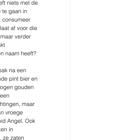
ft niets met de 
 te gaan in 
ik consumeer 
aat af voor die 
s maar verder 
kt 
en naam heeft? 
bak na een 
e pint bier en 
vlogen gouden 
 een 
htingen, maar 
an vroege 
bid Angel. Ook 
en in 
 ze zaten 