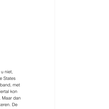
u niet, 
e States 
 band, met 
ertal kon 
. Maar dan 
keren. De 