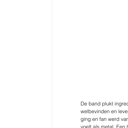
De band plukt ingre
welbevinden en lever
ging en fan werd va
voelt als metal. Een