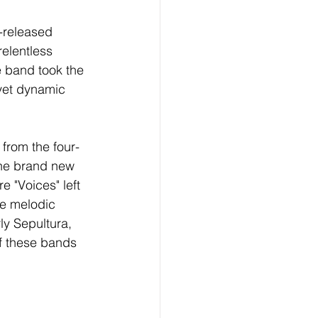
-released 
elentless 
 band took the 
yet dynamic 
 from the four-
ine brand new 
 "Voices" left 
me melodic 
y Sepultura, 
f these bands 