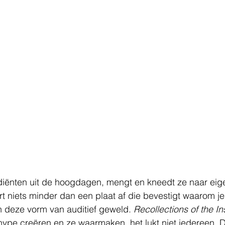
diënten uit de hoogdagen, mengt en kneedt ze naar eig
t niets minder dan een plaat af die bevestigt waarom je 
n deze vorm van auditief geweld. 
Recollections of the I
 hype creëren en ze waarmaken, het lukt niet iedereen. 