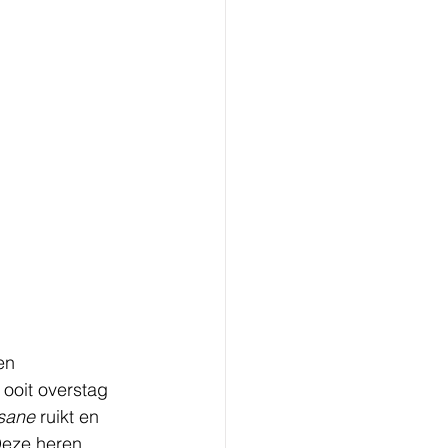
en 
ooit overstag 
nsane
 ruikt en 
Deze heren 