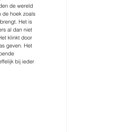
lden de wereld 
m de hoek zoals 
 brengt. Het is 
rs al dan niet 
et klinkt door 
as geven. Het 
doende 
elijk bij ieder 