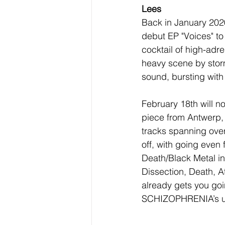
Lees
Back in January 202
debut EP "Voices" to
cocktail of high-adr
heavy scene by stor
sound, bursting with 
February 18th will n
piece from Antwerp, 
tracks spanning over
off, with going even
Death/Black Metal in
Dissection, Death, A
already gets you goi
SCHIZOPHRENIA’s uni