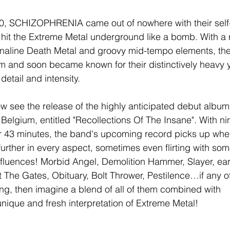
0, SCHIZOPHRENIA came out of nowhere with their self
 hit the Extreme Metal underground like a bomb. With a r
enaline Death Metal and groovy mid-tempo elements, the
m and soon became known for their distinctively heavy 
detail and intensity.
ow see the release of the highly anticipated debut album
Belgium, entitled "Recollections Of The Insane". With n
 43 minutes, the band's upcoming record picks up where
 further in every aspect, sometimes even flirting with so
fluences! Morbid Angel, Demolition Hammer, Slayer, earl
t The Gates, Obituary, Bolt Thrower, Pestilence…if any o
ng, then imagine a blend of all of them combined with 
que and fresh interpretation of Extreme Metal!