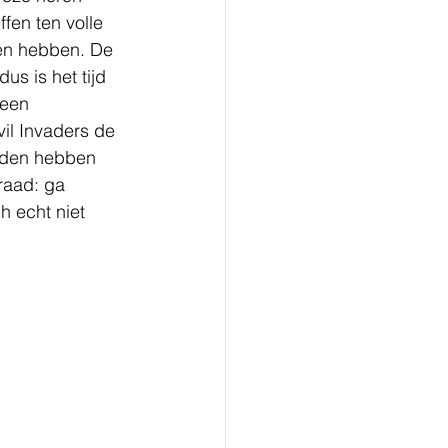
fen ten volle 
den hebben. De 
us is het tijd 
 een 
il Invaders de 
uden hebben 
raad: ga 
 echt niet 