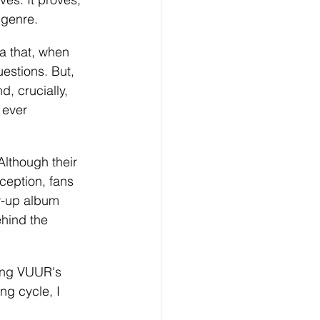
 genre. 
ea that, when 
estions. But, 
, crucially, 
 ever 
lthough their 
ception, fans 
w-up album 
hind the 
ing VUUR's 
ng cycle, I 