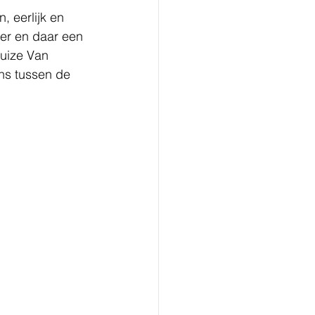
n, eerlijk en 
er en daar een 
huize Van 
ons tussen de 