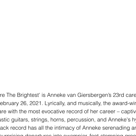
re The Brightest' is Anneke van Giersbergen’s 23rd car
February 26, 2021. Lyrically, and musically, the award-w
bare with the most evocative record of her career – capti
ustic guitars, strings, horns, percussion, and Anneke's h
ack record has all the intimacy of Anneke serenading a
urprising departures into swampier, foot-stomping groov