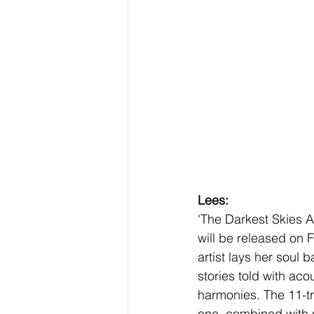
Lees:
'The Darkest Skies A
will be released on 
artist lays her soul 
stories told with aco
harmonies. The 11-tr
one, combined with s