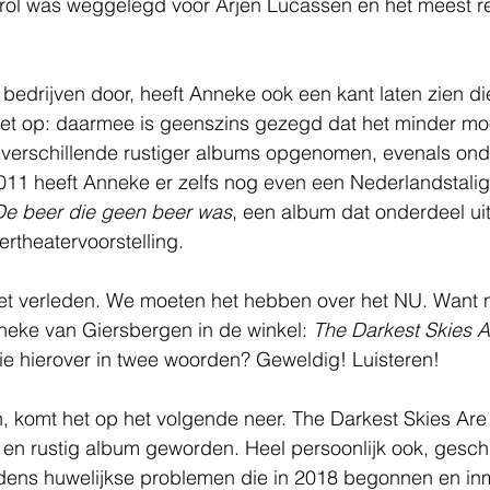
rol was weggelegd voor Arjen Lucassen en het meest r
bedrijven door, heeft Anneke ook een kant laten zien die
et op: daarmee is geenszins gezegd dat het minder moo
 verschillende rustiger albums opgenomen, evenals ond
011 heeft Anneke er zelfs nog even een Nederlandstali
De beer die geen beer was
, een album dat onderdeel ui
ertheatervoorstelling.
t verleden. We moeten het hebben over het NU. Want nu
eke van Giersbergen in de winkel: 
The Darkest Skies A
ie hierover in twee woorden? Geweldig! Luisteren!
, komt het op het volgende neer. The Darkest Skies Are 
ef en rustig album geworden. Heel persoonlijk ook, gesc
ijdens huwelijkse problemen die in 2018 begonnen en in