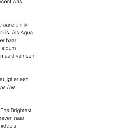
ecent was 
 aanzienlijk 
i is. Als Agua 
er haar 
g album 
tmaakt van een 
 ligt er een 
re The 
The Brightest 
hreven naar 
middels 