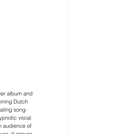
eer album and 
inning Dutch 
vating song-
ypnotic vocal 
n audience of 
es. It proves, 