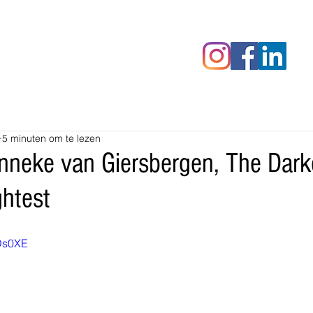
censies
Fotoalbums
RAWrepor
5 minuten om te lezen
neke van Giersbergen, The Dark
ghtest
tDs0XE