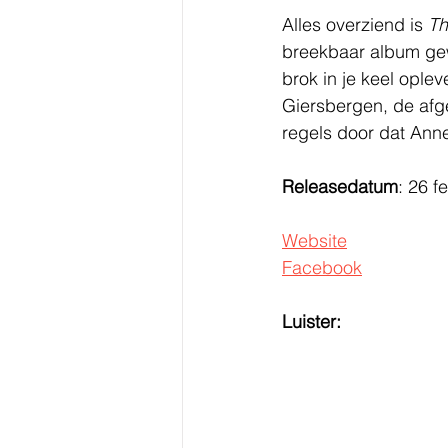
Alles overziend is 
Th
breekbaar album gewo
brok in je keel oplev
Giersbergen, de afge
regels door dat Anne
Releasedatum
: 26 f
Website
Facebook
Luister: