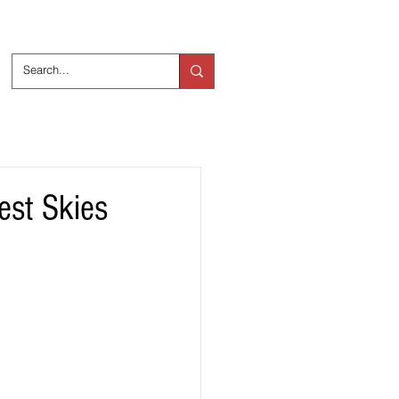
ts
Over ons
est Skies