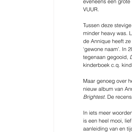
eveneens een grote 
VUUR.
Tussen deze stevige 
minder heavy was. L
de Annique heeft ze
‘gewone naam’. In 2
tegenaan gegooid, 
kinderboek c.q. kind
Maar genoeg over he
nieuw album van Ann
Brightest
. De recens
In iets meer woorden
is een heel mooi, li
aanleiding van en t