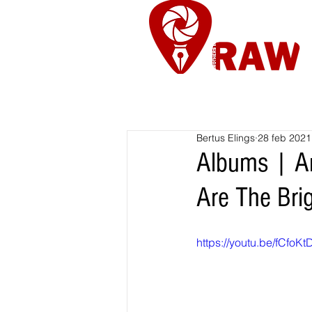
Nieuws
Re
Bertus Elings
28 feb 2021
Albums | An
Are The Bri
https://youtu.be/fCfoK