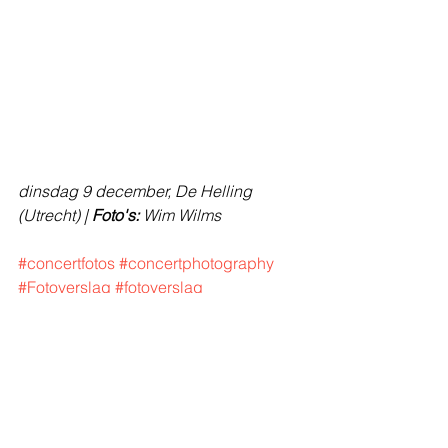
dinsdag 9 december, De Helling 
(Utrecht) | 
Foto's:
 Wim Wilms
#concertfotos
#concertphotography
#Fotoverslag
#fotoverslag
#concertfotografie
#fotoalbum
#livefotografie
#fotoreport
#fotoreportage
#concertfotograaf
#wimwilms
#boris
#Årabrot
#lascene
#dehelling
#dehellingutrecht