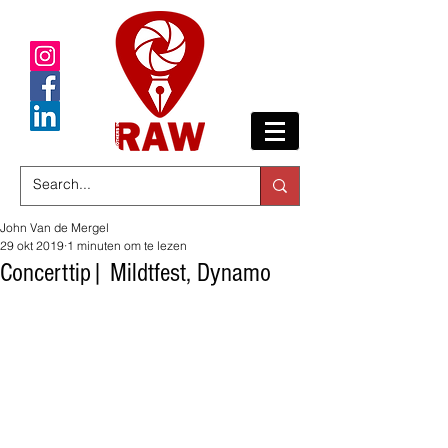
John Van de Mergel
29 okt 2019
1 minuten om te lezen
Concerttip| Mildtfest, Dynamo