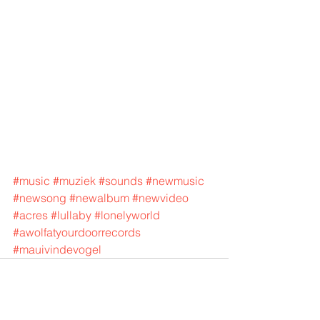
#music
#muziek
#sounds
#newmusic
#newsong
#newalbum
#newvideo
#acres
#lullaby
#lonelyworld
#awolfatyourdoorrecords
#mauivindevogel