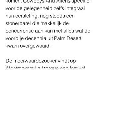
komen. Cowboys And Aliens speelt er 
voor de gelegenheid zelfs integraal 
hun eersteling, nog steeds een 
stonerparel die makkelijk de 
concurrentie aan kan met alles wat de 
voorbije decennia uit Palm Desert 
kwam overgewaaid.
De meerwaardezoeker vindt op 
Alcatraz met La Morgue een festival 
binnen het festival. Vijftien bands (vijf 
per dag) die, los van de resterende 
programmatie, voor een aparte 
beleving zullen zorgen in een 
aangepast kader. Een bevlogen 
‘space trip’ recht naar ‘middle earth’. 
Voor sommigen hun vertrouwde 
habitat, voor anderen een 
bevreemdende ontdekkingstocht.