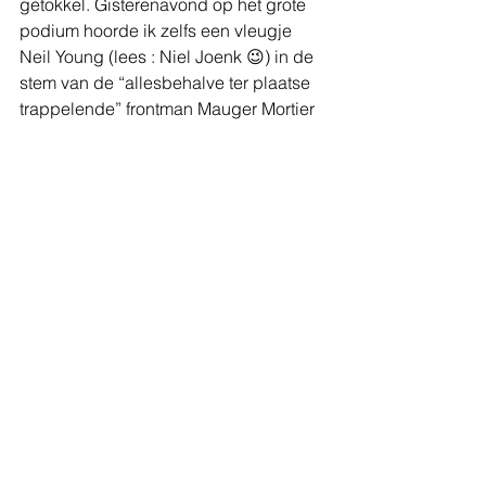
getokkel. Gisterenavond op het grote 
podium hoorde ik zelfs een vleugje 
Neil Young (lees : Niel Joenk 😉) in de 
stem van de “allesbehalve ter plaatse 
trappelende” frontman Mauger Mortier 
tijdens het nummer “Streets Run Dry”. 
In Maart brengen deze 4 frisse 
zessendertigers hen eerste album uit 
en met of zonder halve finale blijft het 
daar alvast naar uitkijken!
Vanuit mijn ooghoeken zie ik 
ondertussen frontstage Trees vrolijk 
lekkere plaatjes schieten met aan haar 
zijde de “grote” Alex Vanhee... een 
mooi afsluitend beeld dat op mijn 
netvlies kleeft van ons eerste 
geslaagde weekend samen op de 
baan !