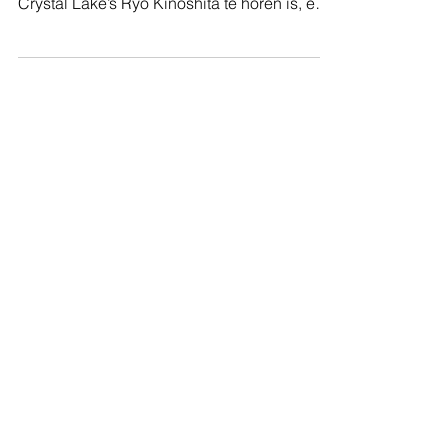
Crystal Lake’s Ryo Kinoshita te horen is, en
deze is e