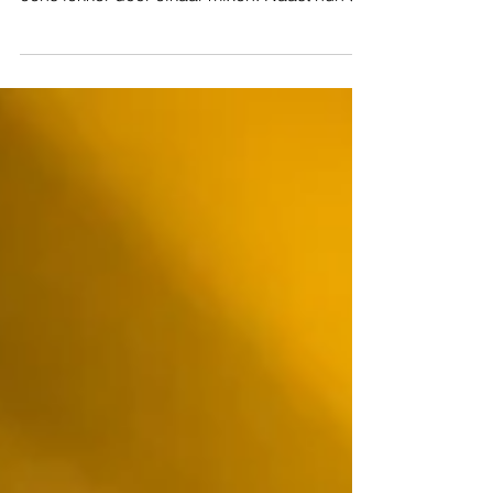
gaan de mannen van Navarone de boel
eens lekker door elkaar mixen. Naast hun te
verwachten...