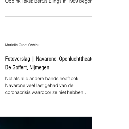
Obbink Tekst: Bertus Elings In 1989 begon
MTV, dat...
Marielle Groot Obbink
Fotoverslag | Navarone, Openluchttheater
De Goffert, Nijmegen
Net als alle andere bands heeft ook
Navarone veel last gehad van de
coronacrisis waardoor ze niet hebben
kunnen spelen. Maar vrijdag 10...