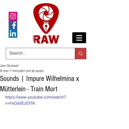
Jan Guisset
9 mei
1 minuten om te lezen
Sounds | Impure Wilhelmina x
Mütterlein - Train Mort
https://www.youtube.com/watch?
v=hvDa5EzOtTA