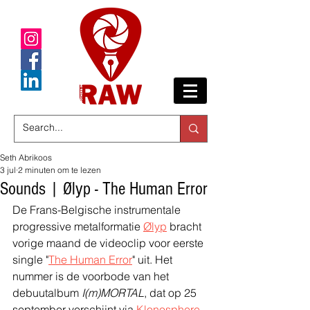
Seth Abrikoos
3 jul
2 minuten om te lezen
Sounds | Ølyp - The Human Error
De Frans-Belgische instrumentale 
progressive metalformatie 
Ølyp
 bracht 
vorige maand de videoclip voor eerste 
single "
The Human Error
" uit. Het 
nummer is de voorbode van het 
debuutalbum 
I(m)MORTAL
, dat op 25 
september verschijnt via 
Klonosphere
.