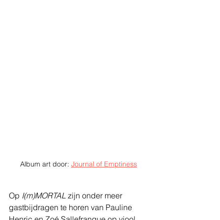
Album art door: 
Journal of Emptiness
Op 
I(m)MORTAL
 zijn onder meer 
gastbijdragen te horen van Pauline 
Henric en Zoé Sallefranque op viool, 