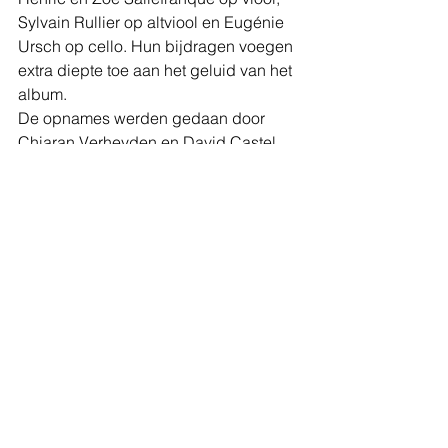
Sylvain Rullier op altviool en Eugénie 
Ursch op cello. Hun bijdragen voegen 
extra diepte toe aan het geluid van het 
album.
De opnames werden gedaan door 
Chiaran Verheyden en David Castel. 
Verheyden verzorgde daarnaast ook 
de mix en mastering. Het artwork is 
gemaakt door Journal of Emptiness.
Het debuutalbum 
I(m)MORTAL
 verschijnt op 25 
september via Klonosphere en is te 
pre-orderen via hun Bandcamp pagina 
via de volgende 
link
.
sounds 2026
sethpicturesmusic
single
#538 present
klonosphere