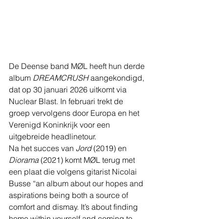
De Deense band MØL heeft hun derde 
album 
DREAMCRUSH
 aangekondigd, 
dat op 30 januari 2026 uitkomt via 
Nuclear Blast. In februari trekt de 
groep vervolgens door Europa en het 
Verenigd Koninkrijk voor een 
uitgebreide headlinetour.
Na het succes van 
Jord
 (2019) en 
Diorama
 (2021) komt MØL terug met 
een plaat die volgens gitarist Nicolai 
Busse 
“an album about our hopes and 
aspirations being both a source of 
comfort and dismay. It’s about finding 
home within yourself and coming to 