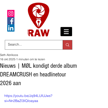
Seth Abrikoos
16 okt 2025
1 minuten om te lezen
Nieuws | MØL kondigt derde album
DREAMCRUSH en headlinetour
2026 aan
https://youtu.be/Jq94LUIUJws?
si=Nn2BaZl3IQIoayaa