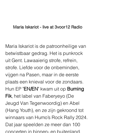
Maria Iskariot - live at 3voor12 Radio
Maria Iskariot is de patroonheilige van 
betwistbaar gedrag. Het is punkrock 
uit Gent. Lawaaierig strofe, refrein, 
strofe. Liefde voor de onbeminden, 
vijgen na Pasen, maar in de eerste 
plaats een knieval voor de zondaars. 
Hun EP 
'EN/EN' 
kwam uit op 
Burning 
Fik
, het label van Faberyeyo (De 
Jeugd Van Tegenwoordig) en Abel 
(Hang Youth), en ze zijn gekroond tot 
winnaars van Humo’s Rock Rally 2024. 
Dat jaar speelden ze meer dan 100 
concerten in binnen- en buitenland.