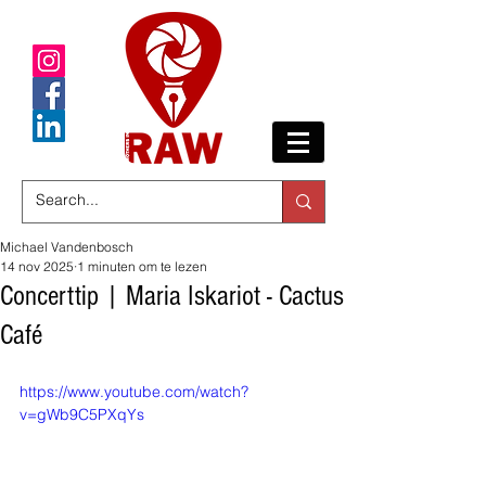
Michael Vandenbosch
14 nov 2025
1 minuten om te lezen
Concerttip | Maria Iskariot - Cactus
Café
https://www.youtube.com/watch?
v=gWb9C5PXqYs