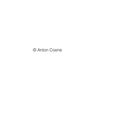
© Anton Coene
concerttips
concerttips belgië
concerttips 2026
michael vandenbosch
concerttips belgië 2026
cactus café
Alles weergeven
Recente blogposts