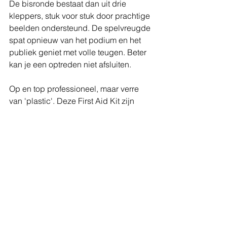
De bisronde bestaat dan uit drie 
kleppers, stuk voor stuk door prachtige 
beelden ondersteund. De spelvreugde 
spat opnieuw van het podium en het 
publiek geniet met volle teugen. Beter 
kan je een optreden niet afsluiten.
Op en top professioneel, maar verre 
van 'plastic'. Deze First Aid Kit zijn 
steengoed én levensecht.
Setlist
Distant Star
It's A Shame
Master Pretender