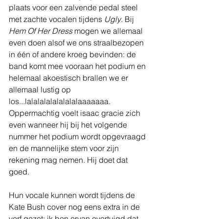
plaats voor een zalvende pedal steel 
met zachte vocalen tijdens 
Ugly
. Bij 
Hem Of Her Dress
 mogen we allemaal 
even doen alsof we ons straalbezopen 
in één of andere kroeg bevinden: de 
band komt mee vooraan het podium en 
helemaal akoestisch brallen we er 
allemaal lustig op 
los...lalalalalalalalalaaaaaaa. 
Oppermachtig voelt isaac gracie zich 
even wanneer hij bij het volgende 
nummer het podium wordt opgevraagd 
en de mannelijke stem voor zijn 
rekening mag nemen. Hij doet dat 
goed.
Hun vocale kunnen wordt tijdens de 
Kate Bush cover nog eens extra in de 
verf gezet: ik ben ervan overtuigd dat 