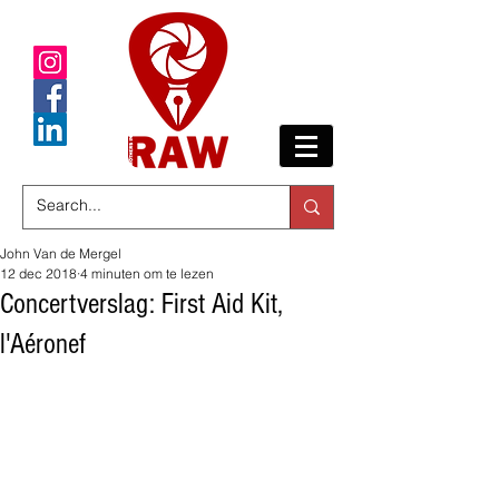
John Van de Mergel
12 dec 2018
4 minuten om te lezen
Concertverslag: First Aid Kit,
l'Aéronef